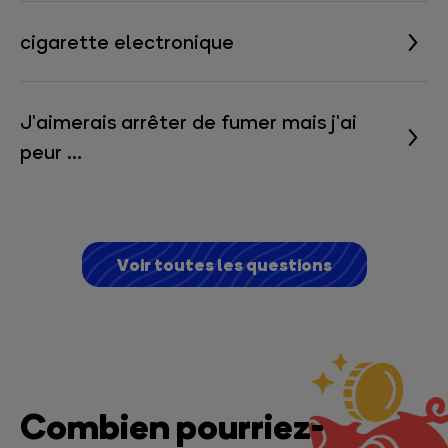
cigarette
electronique
J'aimerais
arrêter
de
fumer
mais
j'ai
peur
de
ne
pas
être
prête
Voir toutes les questions
Combien pourriez-