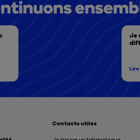
ntinuons ensembl
o
Je 
dif
Lire
Contacts utiles
alité
Je trouve un tabacologue