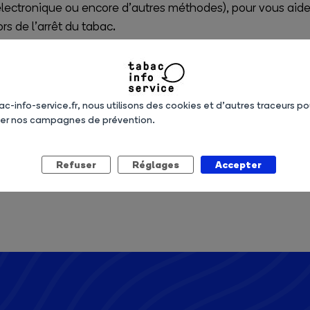
 électronique ou encore d’autres méthodes), pour vous aider
s de l’arrêt du tabac.
on selon vos habitudes, vos motivations, vos inquiétudes et
 informations et de votre situation au quotidien. Vous suiv
u non, les bénéfices pour votre santé et l’argent économ
ac-info-service.fr, nous utilisons des cookies et d’autres traceurs po
ser nos campagnes de prévention.
hute, vous trouvez un éventail d’outils pour vous aider à 
 des astuces quotidiennes, des mini-jeux ou le soutien d’u
Refuser
Réglages
Accepter
ement sur Google Play d’Android et l’App Store d’iOS.