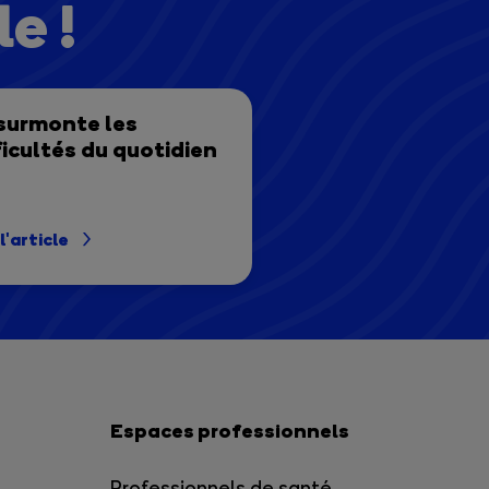
e !
surmonte les
ficultés du quotidien
 l'article
Espaces professionnels
Professionnels de santé