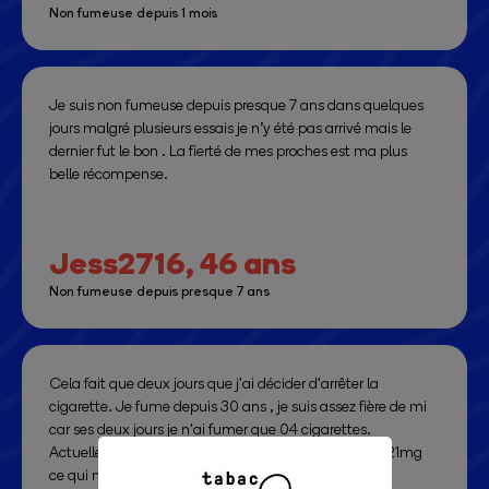
Non fumeuse depuis 1 mois
vraiment bon c'est cool.
L'arrêt du tabac ça fait mal, mais c'est tellement génial de
se réveiller et de sentir que ce poison s'éloigne de plus en
plus !
Je suis non fumeuse depuis presque 7 ans dans quelques
jours malgré plusieurs essais je n’y été pas arrivé mais le
Alors à tous les futurs ex-fumeurs : oui ça va être dur, oui on
dernier fut le bon . La fierté de mes proches est ma plus
y pense souvent, mais oui on peut y arriv... Oups pardon,
belle récompense.
oui ON VA y arriver ! Respect et robustesse à tous !
Jess2716,
46 ans
Non fumeuse depuis presque 7 ans
Cela fait que deux jours que j'ai décider d'arrêter la
cigarette. Je fume depuis 30 ans , je suis assez fière de mi
car ses deux jours je n'ai fumer que 04 cigarettes.
Actuellement je prends les gommes et un patch de 21mg
ce qui m'aide à tenir et je dors mieux.