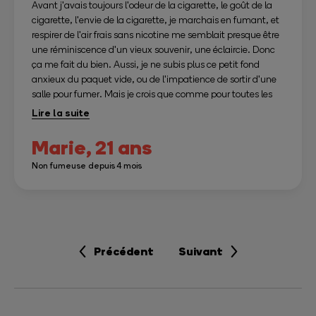
Avant j'avais toujours l'odeur de la cigarette, le goût de la
cigarette, l'envie de la cigarette, je marchais en fumant, et
respirer de l'air frais sans nicotine me semblait presque être
une réminiscence d'un vieux souvenir, une éclaircie. Donc
ça me fait du bien. Aussi, je ne subis plus ce petit fond
anxieux du paquet vide, ou de l'impatience de sortir d'une
salle pour fumer. Mais je crois que comme pour toutes les
addictions il y a aussi une petite couche là-dessous qu'il
faut continuer à gratter après. Parce que je pense à la
cigarette encore tous les jours, parfois j'aimerais qu'elle me
Marie,
21 ans
console, parfois qu'elle marque une pause dans ma
Non fumeuse depuis 4 mois
journée, parfois qu'elle m'accompagne regarder le ciel la
nuit quand j'ai besoin de réfléchir. Elle comblait tous ces
moments où j'avais du mal à accueillir mes émotions, à
leur dire bonjour, à m'asseoir avec elles et écouter. Je pense
que c'est ça, la raison pour laquelle j'y repense encore tous
les jours. On n'a pas besoin d'une cigarette pour se créer
Précédent
Suivant
une pause, pour sortir prendre l'air, pour regarder le ciel d'un
air mélancolique. Mais savoir s'écouter c'est un chemin, ça
prend du temps.