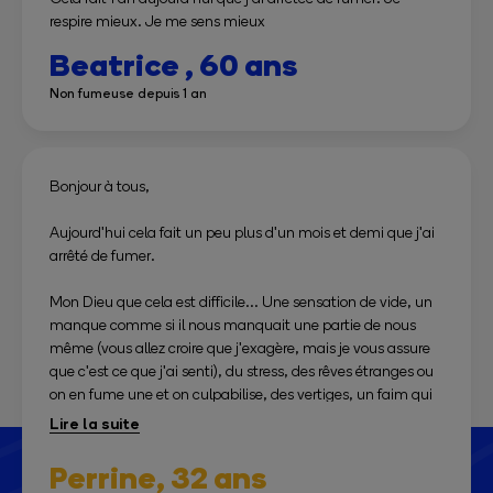
respire mieux. Je me sens mieux
Beatrice ,
60 ans
Non fumeuse depuis 1 an
Bonjour à tous,
Aujourd'hui cela fait un peu plus d'un mois et demi que j'ai
arrêté de fumer.
Mon Dieu que cela est difficile... Une sensation de vide, un
manque comme si il nous manquait une partie de nous
même (vous allez croire que j'exagère, mais je vous assure
que c'est ce que j'ai senti), du stress, des rêves étranges ou
on en fume une et on culpabilise, des vertiges, un faim qui
apparaît de plus en plus...
Et un jour on se dit aujourd'hui ça va, j'ai bien dormi cette
Perrine,
32 ans
nuit, la soirée d'hier était trop sympa et j'ai tenu, oh je sens