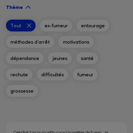
Thème
Tout
ex-fumeur
entourage
méthodes d'arrêt
motivations
dépendance
jeunes
santé
rechute
difficultés
fumeur
grossesse
Cela fait 1 an aujourd'hui que j'ai arrêtée de fumer. Je