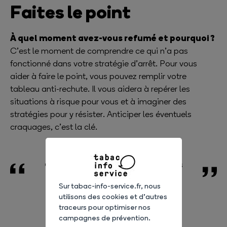
Faites le poi
nt
À quel moment avez-vous refumé et pourquoi ?
C’est le moment de comprendre ce qui n’a pas
fonctionné dans votre stratégie d’arrêt. Pour vous
aider à faire le point, vous pouvez remplir votre
tableau anti-rechute. Il vous aidera à repérer les
situations à risque pour vous et à imaginer des
stratégies pour y résister. Anticiper les éventuels
craquages, c’est la clé.
On apprend à chaque arrêt les
erreurs à ne pas faire
Sur tabac-info-service.fr, nous
utilisons des cookies et d’autres
Christine, 46 ans.
traceurs pour optimiser nos
campagnes de prévention.