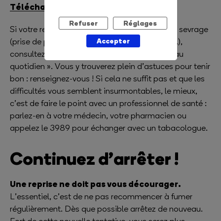
Téléchargez le suivi anti rechute
Refuser
Réglages
Si votre rechute est liée aux désagréments du sevrage
Accepter
(prise de poids, sommeil perturbé, irritabilité…),
consultez la page « Surmonter les difficultés au
quotidien ». Vous y trouverez plein d’astuces pour tenir
bon : renseignez-vous ! Si cela ne suffit pas et que les
difficultés vous semblent insurmontables, le mieux,
c’est de faire le point avec un professionnel de santé :
parlez-en à votre médecin, votre pharmacien ou
appelez le 3989 pour échanger avec un tabacologue.
Continuez d’arrêter !
Une reprise ne doit pas vous décourager.
L’essentiel, c’est de ne pas recommencer à fumer
régulièrement. Dès que possible arrêtez de nouveau.