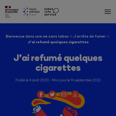
Bienvenue dans une vie sans tabac
J'arrête de fumer
J’ai refumé quelques cigarettes
J’ai refumé quelques
cigarettes
Publié le 4 août 2020
Mis à jour le 14 septembre 2022