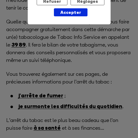
méthode choisie. Cela vous permettra justement de
Refuser
Réglages
tenir le coup.
Accepter
Quelle que soit votre décision, vous pouvez vous faire
accompagner gratuitement dans cette démarche par
un(e) tabacologue de Tabac Info Service en appelant
39 89
le
. Il fera le bilan de votre tabagisme, vous
donnera des conseils personnalisés et vous proposera
même un suivi téléphonique.
Vous trouverez également sur ces pages, de
précieuses informations pour l'arrêt du tabac :
j'arrête de fumer
;
je surmonte les difficultés du quotidien
.
L'arrêt du tabac est le plus beau cadeau que l'on
à sa santé
puisse faire
et à ses finances...