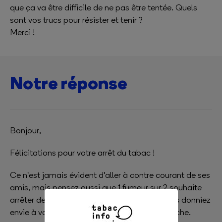
que ça va être difficile de ne pas être tentée. Quels
sont vos trucs pour résister et tenir ?
Merci !
Notre réponse
Bonjour,
Félicitations pour votre arrêt du tabac !
Ce n'est jamais évident d'aller à contre courant de ses
amis, mais pensez aussi que 1 fumeur sur 2 souhaite
arrêter de fumer, il est donc possible que vous donniez
envie à votre ami de se tenter aussi la démarche.