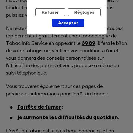
nicotiniques que vous ressentez ces symptômes. Il
faudrait revoir le dosage du patch pour que vous
Refuser
Réglages
puissiez vous assurez un arrêt confortable !
Accepter
Ne restez pas seule dans votre démarche, contactez
rapidement et gratuitement un(e) tabacologue de
39 89
Tabac Info Service en appelant le
. Il fera le bilan
de votre tabagisme, vérifiera vos conditions d'arrêt,
vous donnera des conseils personnalisés sur
l'utilisation des patchs et vous proposera même un
suivi téléphonique.
Vous trouverez également sur ces pages de
précieuses informations pour l'arrêt du tabac :
j'arrête de fumer
;
je surmonte les difficultés du quotidien
.
L'arrêt du tabac est le plus beau cadeau que l'on