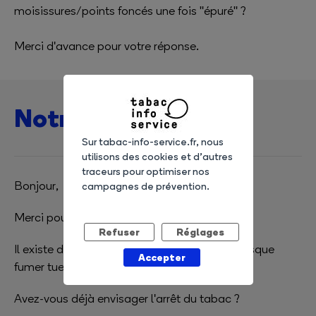
moisissures/points foncés une fois "épuré" ?
Merci d'avance pour votre réponse.
Notre réponse
Sur tabac-info-service.fr, nous
utilisons des cookies et d’autres
traceurs pour optimiser nos
Bonjour,
campagnes de prévention.
Merci pour votre question.
Refuser
Réglages
Il existe de toute façon un risque à fumer, puisque
Accepter
fumer tue 1 fumeur sur 2.
Avez-vous déjà envisager l'arrêt du tabac ?