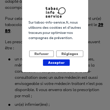
adapté à vos besoins et vous proposer un
accompagnement dans l'arrêt du tabac.
Pour cela, vous pouvez contacter gratuitement un(e)
Sur tabac-info-service.fr, nous
39
tabacologue de Tabac Info Service en appelant le
utilisons des cookies et d’autres
89
.
traceurs pour optimiser nos
campagnes de prévention.
Les prescripteurs de substituts nicotiniques peuvent
être :
Refuser
Réglages
un médecin, toutes spécialités confondues,
Accepter
même le médecin du travail (dans ce cas la
consultation n'est pas facturée). Une télé-
consultation avec un autre médecin est aussi
envisageable si votre médecin traitant n'est pas
disponible. Il vous enverra alors la prescription
par mail ;
un(e) infirmier(ère) ;