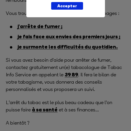
remboursés.
Accepter
Vous trouverez de multiples conseils sur nos pages :
j'arrête de fumer ;
je fais face aux envies des premiers jours ;
je surmonte les difficultés du quotidien.
Si vous avez besoin d'aide pour arrêter de fumer,
contactez gratuitement un(e) tabacologue de Tabac
39 89
Info Service en appelant le
. Il fera le bilan de
votre tabagisme, vous donnera des conseils
personnalisés et vous proposera un suivi.
L'arrêt du tabac est le plus beau cadeau que l'on
à sa santé
puisse faire
et à ses finances...
A bientôt ?