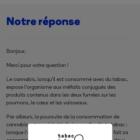
Notre réponse
Bonjour,
Merci pour votre question !
Le cannabis, lorsqu'il est consommé avec du tabac,
expose l’organisme aux méfaits conjugués des
produits contenus dans les deux fumées sur les
poumons, le cœur et les vaisseaux.
Par ailleurs, la poursuite de la consommation de
cannabis est un véritable frein pour l'arrêt du tabac :
lorsque l’on fume du cannabis, on poursuit de fait sa