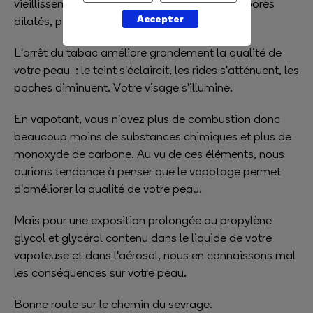
vieillissement prématuré de la peau, cernes, pores
Accepter
dilatés, perte de l'éclat.
L'arrêt du tabac améliore grandement la qualité de
votre peau : le teint s'éclaircit, les rides s'atténuent, les
poches diminuent. Votre visage s'illumine.
En vapotant, vous n'avez plus de combustion donc
beaucoup moins de substances chimiques et plus de
monoxyde de carbone. Au vu de ces éléments, nous
aurions tendance à penser que le vapotage permet
d'améliorer la qualité de votre peau.
Mais pour une exposition prolongée au propylène
glycol et glycérol contenu dans le liquide de votre
vapoteuse et dans l'aérosol, nous en connaissons mal
les conséquences sur votre peau.
Bonne route sur le chemin du sevrage.