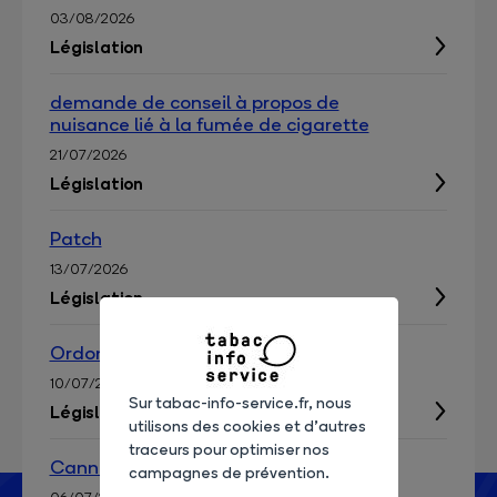
03/08/2026
Législation
demande de conseil à propos de
nuisance lié à la fumée de cigarette
21/07/2026
Législation
Patch
13/07/2026
Législation
Ordonnance patchs
10/07/2026
Sur tabac-info-service.fr, nous
Législation
utilisons des cookies et d’autres
traceurs pour optimiser nos
Cannabis et cbd
campagnes de prévention.