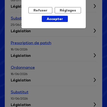
06/07/2026
Législation
Refuser
Réglages
Substituts nicotine
Accepter
25/06/2026
Législation
Prescription de patch
18/06/2026
Législation
Ordonnance
18/06/2026
Législation
Substitut
10/06/2026
Législation