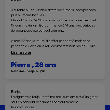
J'ai tenté plusieurs fois d'arrêter de fumer sur des périodes
plus ou moins longues.
Quand j'avais 16-20 ans j'arrivais à ne pas fumer pendant
15 jours maximum (j'ai commencé à 14 ans) aux périodes
de vacances d'été particulièrement.
A mes 22 ans j'ai réussi à arrêter pendant 3 mois et ce
pendant le Covid où les études me stressait moins vu que
tout était à l'arrêt mais j'ai fais l'erreur de tirer sur le joint
d'un pote une fois par lassitude me disais je alors que non
l'esprit et l'addiction sont très ingénieux pour faire passer
Pierre ,
28 ans
une véritable envie de fumer par une soit disant envie de
Non fumeur depuis 1 jour
revoir la " sensation" et paf de fil en aiguille j'ai fumé une
cigarette de temps en temps puis une cigarette par jour et
ainsi de suite j'ai repris l'habitude de mettre la cigarette aux
centre des interludes de la vie... Et j'en ai bavé après ça,
Bonjour,
toute l'image de moi que je m'étais faite pendant 3 mois de
La cigarette a toujours été ma meilleure amie et d'un grand
quelqu'un qui ne fume pas a été brisée et je me suis senti
soutien pendant des années particulièrement
extrêmement mal de reprendre le " couchemard " éveillé
traumatisantes.
qu'est l'addiction a la cigarette, de reprendre quelque chose