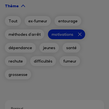
Thème
Tout
ex-fumeur
entourage
méthodes d'arrêt
motivations
dépendance
jeunes
santé
rechute
difficultés
fumeur
grossesse
Bonjour!