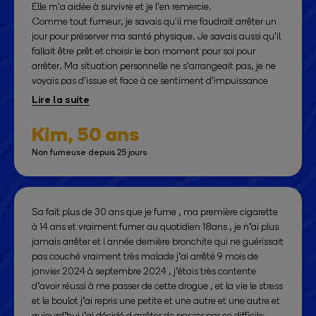
Elle m'a aidée à survivre et je l'en remercie.
qui finalement n'est même plus un plaisir ! Les premières
Comme tout fumeur, je savais qu'il me faudrait arrêter un
clopes de reprises étaient genre très mauvaise autant en
jour pour préserver ma santé physique. Je savais aussi qu'il
goût qu'en sensation et là je me suis dis merde pourquoi
fallait être prêt et choisir le bon moment pour soi pour
avoir repris cette daube ne serait qu'un petit peu ? C'est
arrêter. Ma situation personnelle ne s'arrangeait pas, je ne
trop bête.
voyais pas d'issue et face à ce sentiment d'impuissance
face aux événements extérieurs, je me suis posée la
Car quand on arrête de fumer on se construit aussi un autre
question " que peux-tu contrôler dans ta vie".
monde, on reprend de bonnes habitudes alimentaires, on
La réponse est arrivée, arrêter de fumer était de mon ressort,
Kim,
50 ans
fait attention à soit et aux autres, on sent bon, ou en tout
ça je pouvais le contrôler.
cas meilleur. On a l'impression de changé et surtout de
Non fumeuse depuis 25 jours
J'ai donc fumé en pleine conscience la dernière cigarette de
d'avoir à nouveau sa liberté d'enfancecet c'est très
mon paquet en lui exprimant ma gratitude pour toutes ces
agréable. On a envie d'être meilleur tout simplement.
années d'accompagnement et en me disant que
dorénavant je serai ma meilleure amie. Mon médecin m'a
Tout un monde s'était effondré ( j'extrapole un peu mais je
Sa fait plus de 30 ans que je fume , ma première cigarette
prescrit des patchs et avec une bouteille d'eau en
vous assure que c'est vraiment la sensation que j'ai eu).
à 14 ans et vraiment fumer au quotidien 18ans , je n’ai plus
permanence avec moi, des exercices quotidiens de
jamais arrêter et l année dernière bronchite qui ne guérissait
respiration et de gym douce, je traverse le sevrage avec les
Tout
pas couché vraiment très malade j’ai arrêté 9 mois de
étapes que nous connaissons tous trop bien.
janvier 2024 à septembre 2024 , j’étais très contente
Ce message pour vous dire que vous n'êtes pas seul à vivre
d’avoir réussi à me passer de cette drogue , et la vie le stress
cette épreuve de sevrage.
et le boulot j’ai repris une petite et une autre et une autre et
Le temps est un allié et après presque 1 mois sans fumer,
aujourd’hui j’ai décidé d arrêter de passer par ce difficile