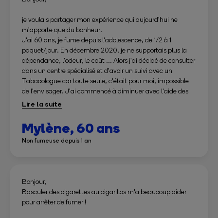
je voulais partager mon expérience qui aujourd'hui ne
m'apporte que du bonheur.
J'ai 60 ans, je fume depuis l'adolescence, de 1/2 à 1
paquet/jour. En décembre 2020, je ne supportais plus la
dépendance, l'odeur, le coût ... Alors j'ai décidé de consulter
dans un centre spécialisé et d'avoir un suivi avec un
Tabacologue car toute seule, c'était pour moi, impossible
de l'envisager. J'ai commencé à diminuer avec l'aide des
patchs, ça s'est fait en douceur, contrairement à ce que je
pensais ! Puis, au bout de 4 mois, j'ai arrêté de coller les
patchs car le sevrage s'installait. Je reconnais que les
Mylène,
60 ans
patchs sont une aide précieuse car il n'y a pas eu de signe
Non fumeuse depuis 1 an
de sevrage, pas d'énervement, ni insomnie ni envie de
fumer, ni pulsion incontrôlée. Je compensais avec des
granules homéopathiques, des bonbons sans sucre mais
j'ai pris du poids, environ 8 Kg. Je me suis autorisée cette
Bonjour,
prise de poids car je voulais absolument arrêter de fumer.
Basculer des cigarettes au cigarillos m'a beaucoup aider
Aujourd'hui, ça fait 14 mois que je n'ai pas fumé, quelle joie.
pour arrêter de fumer !
Je commence un régime et à présent, je vais m'attaquer
au poids. Je recommande vraiment cet accompagnement