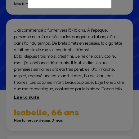
Non fumeuse depuis 3 mois
J’ai commencé à fumer vers 15/16 ans. À l’époque,
personne ne m’a alertée sur les dangers du tabac, c’était
dans l’air du temps. De brefs arrêts en reprises, la cigarette
a fait partie de ma vie pendant… 50ans!
Et là, depuis trois mois, c’est fini. Je ne crie pas victoire,
mais j’ai confiance désormais. Il faut le dire, les trois
premières semaines ont été très pénibles. J’ai marché,
respiré, malaxé une balle anti-stress , bu de l’eau, des
tisanes. Les patches m’ont beaucoup aidé. Et je tiens à dire
que ma tabacologue, contactée par le biais de Tabac Info
Service, m’a accompagnée et soutenue pendant plus de
deux mois. Merci à elle!
Je me sens libérée, il m’arrive d’avoir envie d’une « petite
Isabelle,
66 ans
clope », mais ça n’arrive pas souvent et ça passe vite.
Non fumeuse depuis 3 mois
Alors à tous ceux qui tentent de se débarrasser de cette
mauvaise habitude, courage! Ce n’est pas impossible!