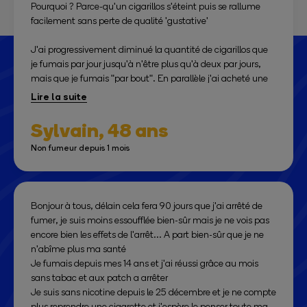
Pourquoi ? Parce-qu'un cigarillos s'éteint puis se rallume
que j'ai eu et que j'ai encore car j'ai encore besoin de voir
facilement sans perte de qualité 'gustative'
mon Tabacologue, il me rassure, j'ai des comptes à rendre
et ce cadre est nécessaire pour moi, c'est une sorte de
J'ai progressivement diminué la quantité de cigarillos que
béquille !
je fumais par jour jusqu'à n'être plus qu'à deux par jours,
J'aurai du arrêter avant mais j'avais peur de ne pas y
mais que je fumais "par bout". En parallèle j'ai acheté une
arriver, alors qu'en se faisant aider, ce n'est pas très difficile,
cigarette électronique et prenais l'habitude de remplacer le
il suffit d'avoir envie et de se l'imposer. Bon courage à
'moment tabac' par la e-cig.
toutes et à tous.
Sylvain,
48 ans
Puis il y a trois mois j'ai vu une addictologue, ai mis un
Non fumeur depuis 1 mois
patch, et ai définitivement cessé de fumer !!!
Bonjour à tous, délain cela fera 90 jours que j'ai arrêté de
fumer, je suis moins essoufflée bien-sûr mais je ne vois pas
encore bien les effets de l'arrêt... A part bien-sûr que je ne
n'abîme plus ma santé
Je fumais depuis mes 14 ans et j'ai réussi grâce au mois
sans tabac et aux patch a arrêter
Je suis sans nicotine depuis le 25 décembre et je ne compte
plus reprendre une cigarette et j'espère le penser toute ma