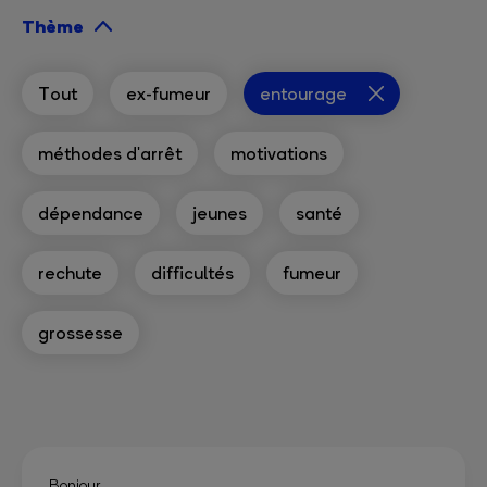
Thème
Tout
ex-fumeur
entourage
méthodes d'arrêt
motivations
dépendance
jeunes
santé
rechute
difficultés
fumeur
grossesse
Bonjour,