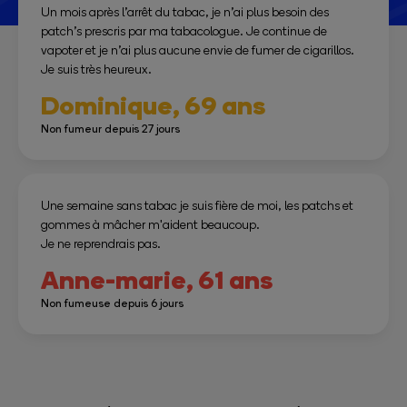
Un mois après l’arrêt du tabac, je n’ai plus besoin des
tabac, et une infirmière tabacologue qui habite ma ville.
patch’s prescris par ma tabacologue. Je continue de
Conclusion :
vapoter et je n’ai plus aucune envie de fumer de cigarillos.
En 24 heures sans tabac, j'avais 0 de monoxyde de
Je suis très heureux.
carbone dans le corps (on m'a fait souffler dans un
appareil). En 4 jours, je ne crache plus rien, sauf ce qui sort
Dominique,
69 ans
de mes nouveaux poumons (c'est normal parce que les
poumons se refont automatiquement.
Non fumeur depuis 27 jours
J'ai calculé que en 1 Mois, j'ai économisé 159 euros par
rapport au tabac.
Mesdames et Messieurs, je commence à revivre, je ne suis
presque plus essoufflé et je n'ai plus de nausées le matin.
Une semaine sans tabac je suis fière de moi, les patchs et
JE RENAIS !!!!!!
gommes à mâcher m'aident beaucoup.
Je ne reprendrais pas.
Anne-marie,
61 ans
Non fumeuse depuis 6 jours