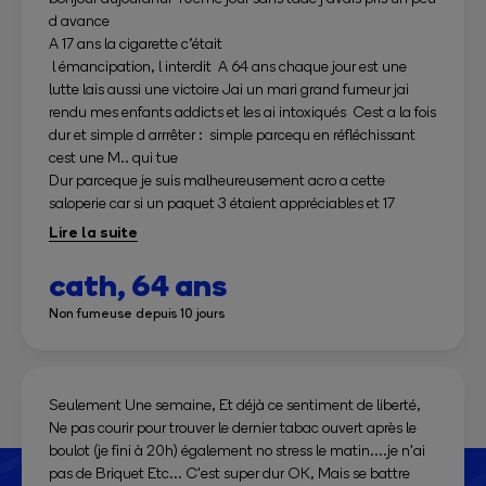
d avance
A 17 ans la cigarette c’était
l émancipation, l interdit A 64 ans chaque jour est une
lutte lais aussi une victoire Jai un mari grand fumeur jai
rendu mes enfants addicts et les ai intoxiqués Cest a la fois
dur et simple d arrrêter : simple parcequ en réfléchissant
cest une M.. qui tue
Dur parceque je suis malheureusement acro a cette
saloperie car si un paquet 3 étaient appréciables et 17
fumées par addiction Chasue jour quand je vois une
cigarette, un fumeur je me dis : Pour toi 2 mots PLUS
JAMAIS
cath,
64 ans
Non fumeuse depuis 10 jours
Seulement Une semaine, Et déjà ce sentiment de liberté,
Ne pas courir pour trouver le dernier tabac ouvert après le
boulot (je fini à 20h) également no stress le matin....je n'ai
pas de Briquet Etc... C'est super dur OK, Mais se battre