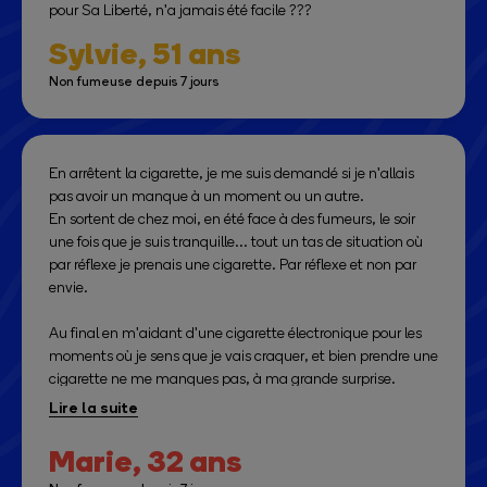
pour Sa Liberté, n'a jamais été facile ???
Sylvie,
51 ans
Non fumeuse depuis 7 jours
En arrêtent la cigarette, je me suis demandé si je n'allais
pas avoir un manque à un moment ou un autre.
En sortent de chez moi, en été face à des fumeurs, le soir
une fois que je suis tranquille... tout un tas de situation où
par réflexe je prenais une cigarette. Par réflexe et non par
envie.
Au final en m'aidant d'une cigarette électronique pour les
moments où je sens que je vais craquer, et bien prendre une
cigarette ne me manques pas, à ma grande surprise.
Constater que même face à une fumeur prendre une
cigarette ne me fait pas envie, me motive encore + dans
l'arrêt de la cigarette. Sûrement l'une des meilleurs décision
Marie,
32 ans
que j'ai prise. Ma vie sans tabac me semble beaucoup plus