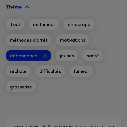
Thème
Tout
ex-fumeur
entourage
méthodes d'arrêt
motivations
dépendance
jeunes
santé
rechute
difficultés
fumeur
grossesse
bonjour aujourdhui 40eme jour sans taac j avais pris un peu