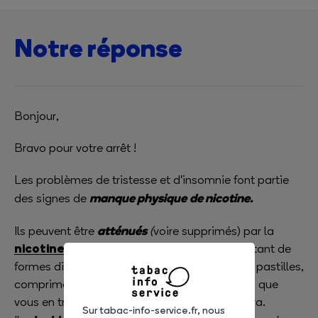
Notre réponse
Bonjour,
Bravo pour votre arrêt !
Les problèmes de tristesse et d'insomnie font partie
manque physique
de nicotine.
des signes de
atténués
Ils peuvent être
(
voire supprimés) par la
nicotine de substitution
. Il en existe sous tant de
formes différentes (comme patchs, gommes, pastilles,
comprimés à fondre sous la langue ou spray), que
vous en trouverez bien une qui vous conviendra.
Sur tabac-info-service.fr, nous