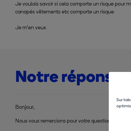
Je voulais savoir si cela comporte un risque pour 
canapés vêtements etc comporte un risque
Je m’en veux
Notre réponse
Sur tab
optimi
Bonjour,
Nous vous remercions pour votre question.