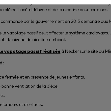
 comme très largement moins nocive que le fumée de cig
roléine, l'acétaldéhyde et de la nicotine pour certaines.
 commandé par le gouvernement en 2015 démontre que le va
 le vapotage passif peut affecter le système cardiovascula
nt, du niveau de nicotine ambiant.
 le vapotage passif réalisée
à Necker sur le site du Min
é :
èce fermée et en présence de jeunes enfants.
ne bonne ventilation de la pièce.
ts.
-fumeurs et d'enfants.