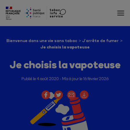
Bienvenue dans une vie sans tabac
J'arrête de fumer
Je choisis la vapoteuse
Je choisis la vapoteuse
Publié le 4 août 2020
Mis à jour le 16 février 2026