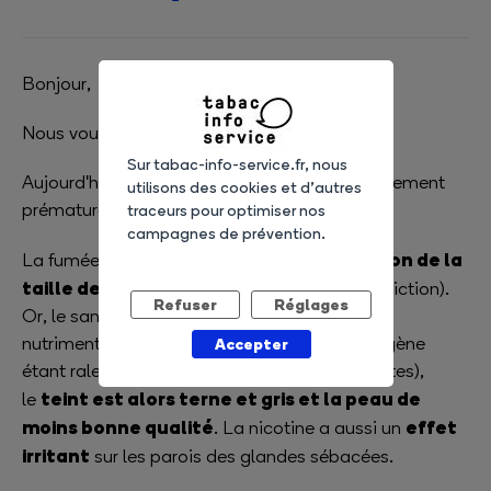
Bonjour,
Nous vous remercions pour votre question.
Sur tabac-info-service.fr, nous
Aujourd'hui, le lien entre tabagisme et vieillissement
utilisons des cookies et d’autres
prématuré de la peau ne fait plus de doutes.
traceurs pour optimiser nos
campagnes de prévention.
diminution de la
La fumée de cigarette entraîne une
taille des vaisseaux sanguins
(vasoconstriction).
Refuser
Réglages
Or, le sang apporte à la peau l'oxygène et les
nutriments dont elle a besoin. L'arrivée d'oxygène
Accepter
étant ralentie (parfois même jusqu'à 90 minutes),
teint est alors terne et gris et la peau de
le
moins bonne qualité
effet
. La nicotine a aussi un
irritant
sur les parois des glandes sébacées.