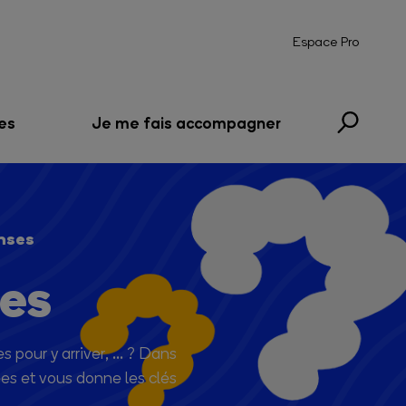
Espace Pro
es
Je me fais accompagner
nses
ses
 pour y arriver, ... ? Dans
es et vous donne les clés