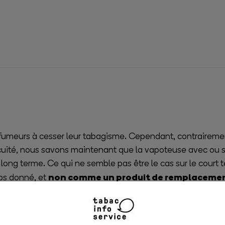
fumeurs à cesser leur tabagisme. Cependant, contrairement
ocuité, nous savons maintenant que la vapoteuse avec ou sa
ong terme. Ce qui ne semble pas être le cas sur le court te
non comme un produit de remplacemen
mps donné, et
oteuse, car se sevrer du tabac c'est aussi se sevrer du ges
mentale à la vapoteuse, il faut :