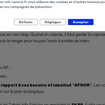
ac-info-service.fr, nous utilisons des cookies et d’autres traceurs po
ser nos campagnes de prévention.
 qu'avec la cigarette classique afin d'éviter la multiplic
 les experts s'accordent à dire que les substances qui sont r
Refuser
Réglages
Accepter
t pas en non-stop. Quand on vapote, il faut garder la vap
is la ranger pour ne pas l’avoir à portée de main.
u NF ;
sée ;
 rapport à vos besoins
et labellisé "AFNOR"
. Les v
n sur le plan écologique.
39 89
ue de Tabac Info Service en appelant le
. Il/elle vo