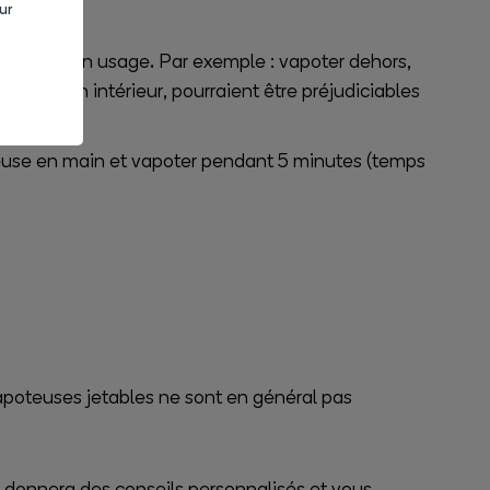
ur
ation de son usage. Par exemple : vapoter dehors,
ejetées en intérieur, pourraient être préjudiciables
oteuse en main et vapoter pendant 5 minutes (temps
apoteuses jetables ne sont en général pas
us donnera des conseils personnalisés et vous