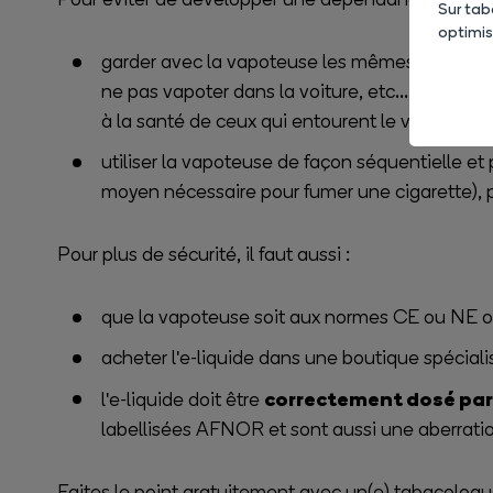
Sur tab
optimi
garder avec la vapoteuse les mêmes contraintes
ne pas vapoter dans la voiture, etc... De plus,
à la santé de ceux qui entourent le vapoteur ;
utiliser la vapoteuse de façon séquentielle e
moyen nécessaire pour fumer une cigarette), pu
Pour plus de sécurité, il faut aussi :
que la vapoteuse soit aux normes CE ou NE o
acheter l'e-liquide dans une boutique spéciali
correctement dosé par
l'e-liquide doit être
labellisées AFNOR et sont aussi une aberratio
Faites le point gratuitement avec un(e) tabacolog