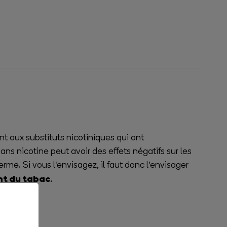
 aux substituts nicotiniques qui ont
ns nicotine peut avoir des effets négatifs sur les
rme. Si vous l'envisagez, il faut donc l'envisager
t du tabac
.
te.