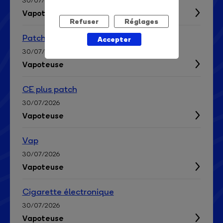
30/07/2026
Vapoteuse
Refuser
Réglages
Patch
Accepter
30/07/2026
Vapoteuse
CE plus patch
30/07/2026
Vapoteuse
Vap
30/07/2026
Vapoteuse
Cigarette électronique
30/07/2026
Vapoteuse