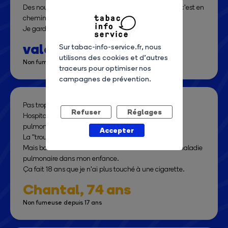
Des nouvelles habitudes doivent etre trouvées mais c'est en
chemin.
Je garde ma vigilance, et reste déterminée !
valou,
53 ans
Sur tabac-info-service.fr, nous
utilisons des cookies et d’autres
Non fumeuse depuis 7 jours
traceurs pour optimiser nos
campagnes de prévention.
Pas trop facile au debut.
Refuser
Réglages
Hospitalisée pour une decouverte de micronodules
pulmonaires.
Accepter
La "trouille"
Mais bon à surveiller très certainement suite à une maladie
pulmonaire dans mon enfance.
Ça fait 18 ans que je n'ai plus touché à une cigarette.
Chantal,
74 ans
Non fumeuse depuis 17 ans