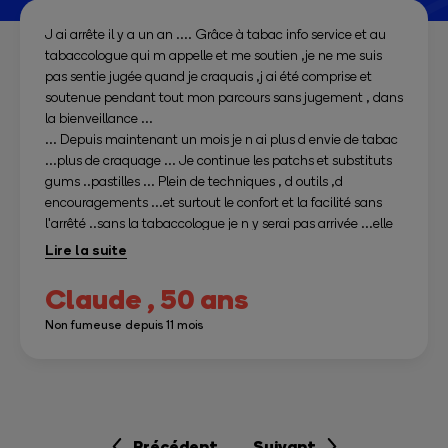
J ai arrête il y a un an .... Grâce à tabac info service et au
tabaccologue qui m appelle et me soutien ,je ne me suis
pas sentie jugée quand je craquais ,j ai été comprise et
soutenue pendant tout mon parcours sans jugement , dans
la bienveillance ...
... Depuis maintenant un mois je n ai plus d envie de tabac
...plus de craquage ... Je continue les patchs et substituts
gums ..pastilles ... Plein de techniques , d outils ,d
encouragements ...et surtout le confort et la facilité sans
l'arrêté ..sans la tabaccologue je n y serai pas arrivée ...elle
a su s adapter à moi à comprendre pourquoi certaines
cigarettes étaient difficiles à arrêter...un immense merci !!!
Génial ... .
Claude ,
50 ans
Non fumeuse depuis 11 mois
Précédent
Suivant