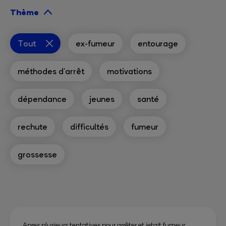
Thème
Tout
ex-fumeur
entourage
méthodes d'arrêt
motivations
dépendance
jeunes
santé
rechute
difficultés
fumeur
grossesse
Apres plusieurs tentatives pour arrêter et jetait fumeur