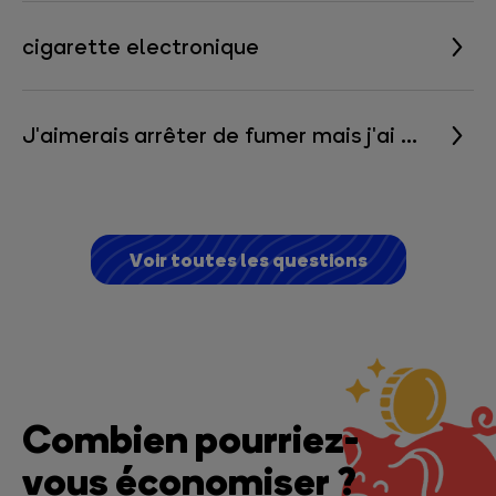
cigarette
electronique
J'aimerais
arrêter
de
fumer
mais
j'ai
peur
de
ne
pas
être
prête
Voir toutes les questions
Combien pourriez-
vous économiser ?