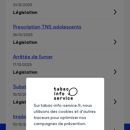
31/12/2025
Législation
Prescription TNS adolescents
26/12/2025
Législation
Arrêtée de fumer
17/12/2025
Législation
Substituts nicotine
15/12/2025
Législation
Sur tabac-info-service.fr, nous
utilisons des cookies et d’autres
Implantation local fumeur exterieur
traceurs pour optimiser nos
campagnes de prévention.
10/12/2025