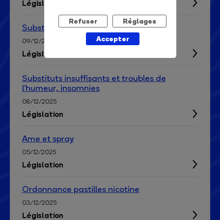
Législation
Refuser
Réglages
Substitut nicotiniques
Accepter
09/12/2025
Législation
Substituts insuffisants et troubles de
l'humeur, insomnies
08/12/2025
Législation
Ame et spray
05/12/2025
Législation
Ordonnance pastilles nicotine
03/12/2025
Législation