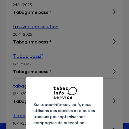
24/11/2025
Tabagisme passif
trouver une solution
20/11/2025
Tabagisme passif
Tabac passif
19/11/2025
Tabagisme passif
tabagisme passif résidence
13/11/2025
Tabagisme passif
Sur tabac-info-service.fr, nous
utilisons des cookies et d’autres
Tabagisme passif bébé
traceurs pour optimiser nos
campagnes de prévention.
10/11/2025