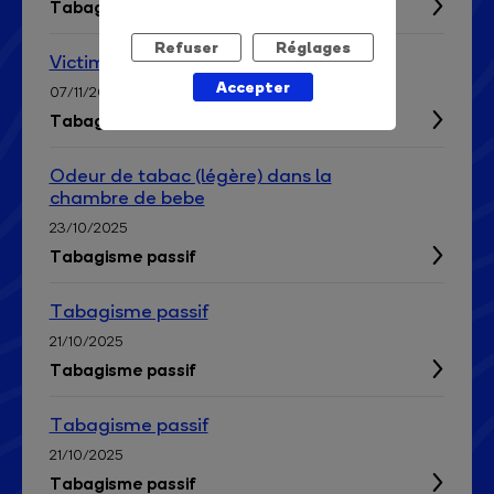
Tabagisme passif
Refuser
Réglages
Victime de tabagisme passif
Accepter
07/11/2025
Tabagisme passif
Odeur de tabac (légère) dans la
chambre de bebe
23/10/2025
Tabagisme passif
Tabagisme passif
21/10/2025
Tabagisme passif
Tabagisme passif
21/10/2025
Tabagisme passif