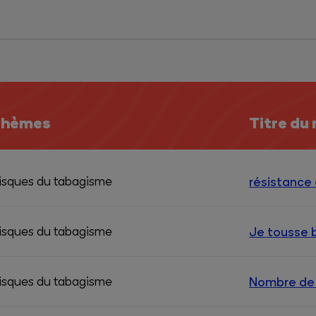
hèmes
Titre du
isques du tabagisme
résistance à
isques du tabagisme
Je tousse
isques du tabagisme
Nombre de 