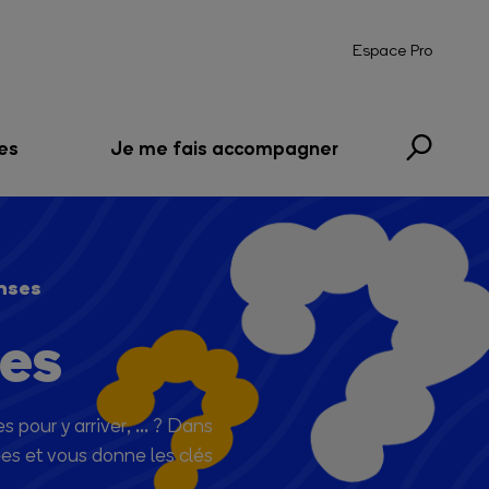
Espace Pro
es
Je me fais accompagner
nses
ses
 pour y arriver, ... ? Dans
es et vous donne les clés