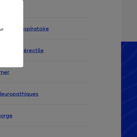
c gêne respiratoire
ur
nnement érectile
umer
Neuropathiques
gorge