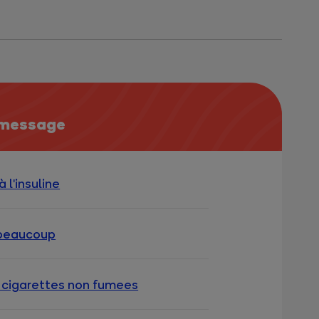
 message
 l'insuline
 beaucoup
cigarettes non fumees