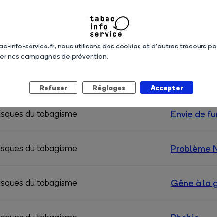
isques du tabagisme
dents
isques du tabagisme
Réveils ave
ac-info-service.fr, nous utilisons des cookies et d’autres traceurs po
ser nos campagnes de prévention.
isques du tabagisme
Dysfonctio
Refuser
Réglages
Accepter
isques du tabagisme
Envie de f
isques du tabagisme
Problème 
isques du tabagisme
Gêne à la 